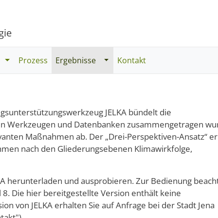
gie
Toggle Dropdown
Toggle Dropdown
Prozess
Ergebnisse
Kontakt
ungsunterstützungswerkzeug JELKA bündelt die
enen Werkzeugen und Datenbanken zusammengetragen wu
elevanten Maßnahmen ab. Der „Drei-Perspektiven-Ansatz“ er
en nach den Gliederungsebenen Klimawirkfolge,
KA herunterladen und ausprobieren. Zur Bedienung beach
 8. Die hier bereitgestellte Version enthält keine
ion von JELKA erhalten Sie auf Anfrage bei der Stadt Jena
akt").