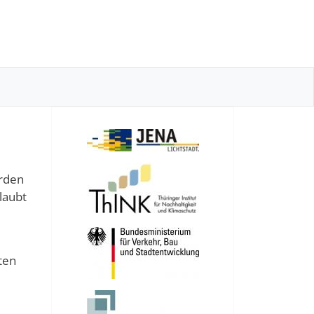
rden
laubt
ten