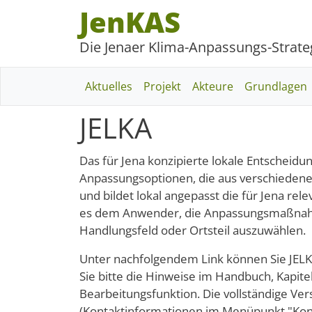
Direkt zum Inhalt
Cookie Verwaltung
JenKAS
Die Jenaer Klima-Anpassungs-Strate
Hauptnavigation
Aktuelles
Projekt
Akteure
Grundlagen
JELKA
Das für Jena konzipierte lokale Entscheid
Anpassungsoptionen, die aus verschied
und bildet lokal angepasst die für Jena r
es dem Anwender, die Anpassungsmaßnahm
Handlungsfeld oder Ortsteil auszuwählen.
Unter nachfolgendem Link können Sie JEL
Sie bitte die Hinweise im Handbuch, Kapitel
Bearbeitungsfunktion. Die vollständige Vers
(Kontaktinformationen im Menüpunkt "Kont